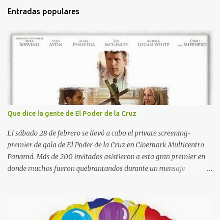
t
Entradas populares
a
r
i
o
s
Que dice la gente de El Poder de la Cruz
El sábado 28 de febrero se llevó a cabo el private screening-
premier de gala de El Poder de la Cruz en Cinemark Multicentro
Panamá. Más de 200 invitados asistieron a esta gran premier en
donde muchos fueron quebrantandos durante un mensaje
poderoso de gracia y misericordia de Dios a través de su Hijo
amado Jesucristo. La Cruz nos recuerda el sacrificio que hizo
nuestro Señor Jesucristo por cada uno de nosotros y darle gracias
todos los días de nuestras vidas por esa gracia inmerecida. Algunos