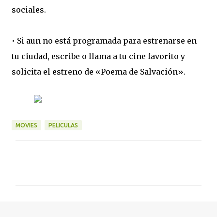
sociales.
• Si aun no está programada para estrenarse en
tu ciudad, escribe o llama a tu cine favorito y
solicita el estreno de «Poema de Salvación».
MOVIES
PELICULAS
C
o
m
e
n