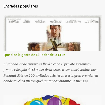
t
Entradas populares
a
r
i
o
s
Que dice la gente de El Poder de la Cruz
El sábado 28 de febrero se llevó a cabo el private screening-
premier de gala de El Poder de la Cruz en Cinemark Multicentro
Panamá. Más de 200 invitados asistieron a esta gran premier en
donde muchos fueron quebrantandos durante un mensaje
poderoso de gracia y misericordia de Dios a través de su Hijo
amado Jesucristo. La Cruz nos recuerda el sacrificio que hizo
nuestro Señor Jesucristo por cada uno de nosotros y darle gracias
todos los días de nuestras vidas por esa gracia inmerecida. Algunos