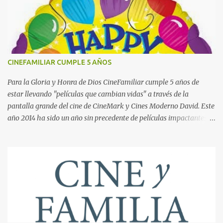
comentarios de los asistentes: "Pocas veces se encuentra uno con la
oportunidad de compartir tesoros con la gente, esperando que lo
que se da transforme la vida de aquellos a quienes son
receptáculos de esa generosidad. Si bien hay tesoros que en
realidad están al alcance de todos, pero son pocos los que saben de
CINEFAMILIAR CUMPLE 5 AÑOS
ello, como es el caso del mayor tesoro que hemos recibido de Dios
Padre, el envío de su Hijo al mundo p ara que experimentase, la
Para la Gloria y Honra de Dios CineFamiliar cumple 5 años de
limitación de un cuerpo humano, se...
estar llevando "películas que cambian vidas" a través de la
pantalla grande del cine de CineMark y Cines Moderno David. Este
año 2014 ha sido un año sin precedente de películas impactantes
como Dios No Está Muerto y El Remanente siendo el film que ha
estado 12 semanas consecutivas en cartelera y sobrepasando más
de 20 mil asistentes y cientos de almas salvadas para Cristo. Hasta
ahora el Señor nos ha llevado de victoria en victoria y de triunfo en
triunfo y el 2015 se esperan dos films que también impactarán a
millones de personas en todo USA y América Latina con el estreno
de EL PODER DE LA CRUZ ¿Y TÚ CREES? y la quinta producción de
los hermanos Kendricks, de los mismos productores de Reto de