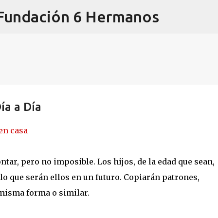
a Fundación 6 Hermanos
Ir al contenido principal
ía a Día
en casa
ontar, pero no imposible. Los hijos, de la edad que sean,
 lo que serán ellos en un futuro. Copiarán patrones,
misma forma o similar.