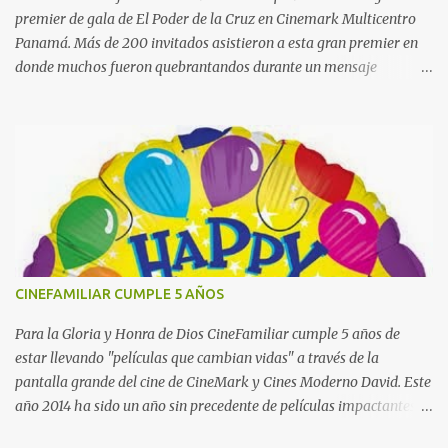
premier de gala de El Poder de la Cruz en Cinemark Multicentro
Panamá. Más de 200 invitados asistieron a esta gran premier en
donde muchos fueron quebrantandos durante un mensaje
poderoso de gracia y misericordia de Dios a través de su Hijo
amado Jesucristo. La Cruz nos recuerda el sacrificio que hizo
nuestro Señor Jesucristo por cada uno de nosotros y darle gracias
todos los días de nuestras vidas por esa gracia inmerecida. Algunos
comentarios de los asistentes: "Pocas veces se encuentra uno con la
oportunidad de compartir tesoros con la gente, esperando que lo
que se da transforme la vida de aquellos a quienes son
receptáculos de esa generosidad. Si bien hay tesoros que en
realidad están al alcance de todos, pero son pocos los que saben de
CINEFAMILIAR CUMPLE 5 AÑOS
ello, como es el caso del mayor tesoro que hemos recibido de Dios
Padre, el envío de su Hijo al mundo p ara que experimentase, la
Para la Gloria y Honra de Dios CineFamiliar cumple 5 años de
limitación de un cuerpo humano, se...
estar llevando "películas que cambian vidas" a través de la
pantalla grande del cine de CineMark y Cines Moderno David. Este
año 2014 ha sido un año sin precedente de películas impactantes
como Dios No Está Muerto y El Remanente siendo el film que ha