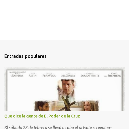
C
o
m
e
n
t
Entradas populares
a
r
i
o
s
Que dice la gente de El Poder de la Cruz
El sábado 28 de febrero se llevó a cabo el private screening-