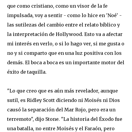
que
como cristiano
,
como
un visor de
la fe
impulsada
, voy a
sentir
-
como lo hice en
'
Noé
' -
las sutilezas del
cambio
entre el
relato bíblico
y
la interpretación
de Hollywood
.
Esto va a
afectar
mi interés
en verlo
,
o
si lo hago
ver,
si
me gusta o
no y si
comparto
que
en una luz positiva
con los
demás.
El boca a boca
es
un importante motor
del
éxito de taquilla
.
"
Lo que creo
que es aún
más revelador
,
aunque
sutil
,
es
Ridley Scott
diciendo
ni Moisés
ni
Dios
causó
la
separación del Mar
Rojo,
pero era
un
terremoto",
dijo Stone
.
"
La historia
del Éxodo
fue
una batalla
,
no
entre Moisés
y el Faraón
,
pero