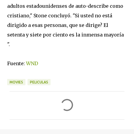
adultos estadounidenses
de auto-
describe
como
cristiano
,
" Stone
concluyó
.
"
Si usted no está
dirigido
a esas personas
,
que
se dirige?
El
setenta
y siete por ciento
es
la inmensa mayoría
"
.
Fuente:
WND
MOVIES
PELICULAS
C
o
m
e