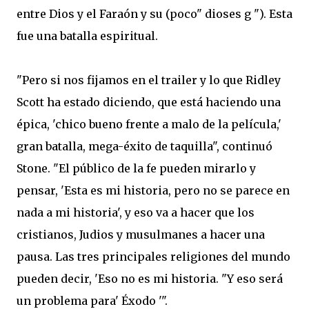
entre Dios
y el Faraón
y su
(
poco
"
dioses
g
"
)
.
Esta
fue una batalla
espiritual
.
"
Pero
si nos fijamos en
el trailer
y lo que
Ridley
Scott
ha estado diciendo
,
que
está haciendo una
épica
,
'
chico bueno
frente a
malo de la película
,
'
gran batalla
,
mega-
éxito de taquilla
",
continuó
Stone.
"El público
de la fe
pueden
mirarlo y
pensar
,
'
Esta es mi historia
,
pero no se
parece en
nada a
mi historia
', y eso
va a
hacer que
los
cristianos
,
Judios
y musulmanes
a
hacer una
pausa
.
Las
tres
principales religiones del mundo
pueden decir
,
'
Eso no es
mi historia
.
"
Y eso
será
un problema
para
'
Éxodo
'".