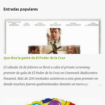
n
t
Entradas populares
a
r
i
o
s
Que dice la gente de El Poder de la Cruz
El sábado 28 de febrero se llevó a cabo el private screening-
premier de gala de El Poder de la Cruz en Cinemark Multicentro
Panamá. Más de 200 invitados asistieron a esta gran premier en
donde muchos fueron quebrantandos durante un mensaje
poderoso de gracia y misericordia de Dios a través de su Hijo
amado Jesucristo. La Cruz nos recuerda el sacrificio que hizo
nuestro Señor Jesucristo por cada uno de nosotros y darle gracias