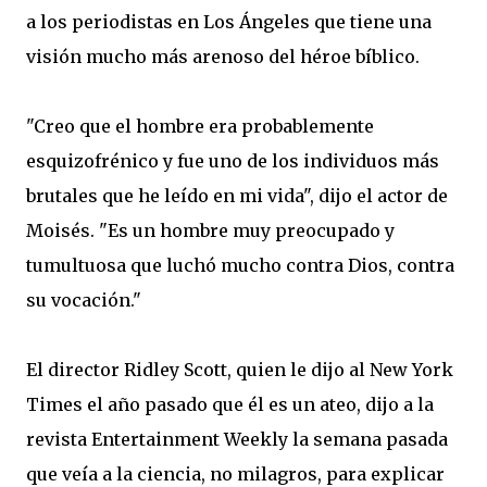
a los periodistas
en Los
Ángeles
que tiene
una
visión
mucho más
arenoso
del héroe
bíblico
.
"Creo que el
hombre era
probablemente
esquizofrénico
y fue uno de
los individuos más
brutales
que he
leído en
mi
vida", dijo
el actor
de
Moisés
.
"
Es un hombre
muy
preocupado y
tumultuosa
que luchó
mucho
contra Dios
,
contra
su vocación
.
"
El director Ridley
Scott, quien
le dijo al New
York
Times el año pasado
que él es
un ateo
,
dijo a
la
revista Entertainment Weekly
la semana pasada
que
veía
a la ciencia
,
no
milagros
,
para explicar