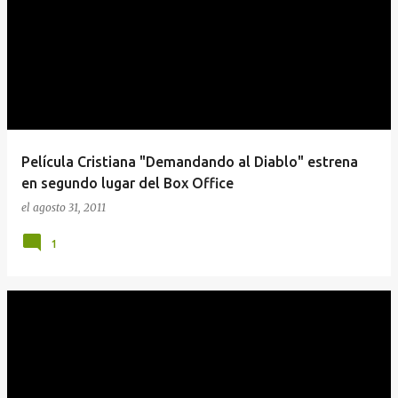
n
t
r
a
d
a
Película Cristiana "Demandando al Diablo" estrena
s
en segundo lugar del Box Office
el
agosto 31, 2011
1