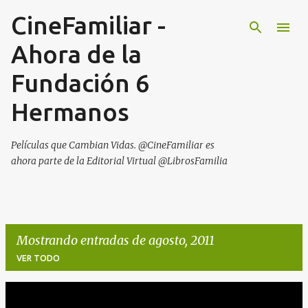
CineFamiliar -
Ir al contenido principal
Ahora de la
Fundación 6
Hermanos
Películas que Cambian Vidas. @CineFamiliar es
ahora parte de la Editorial Virtual @LibrosFamilia
Mostrando entradas de agosto, 2011
VER TODO
E