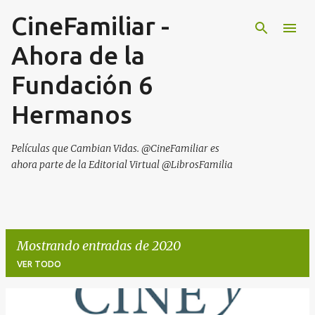
CineFamiliar -
Ir al contenido principal
Ahora de la
Fundación 6
Hermanos
Películas que Cambian Vidas. @CineFamiliar es
ahora parte de la Editorial Virtual @LibrosFamilia
Mostrando entradas de 2020
VER TODO
E