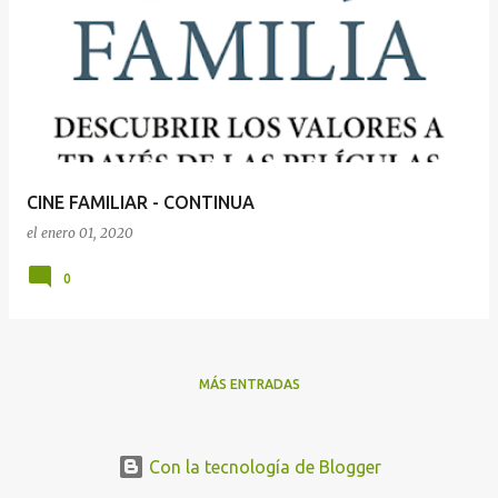
n
t
r
a
d
a
CINE FAMILIAR - CONTINUA
s
el
enero 01, 2020
0
MÁS ENTRADAS
Con la tecnología de Blogger