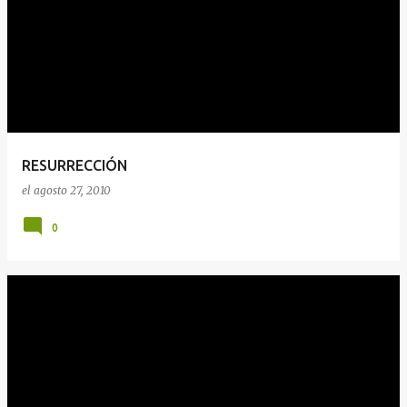
n
t
r
a
d
a
RESURRECCIÓN
s
el
agosto 27, 2010
0